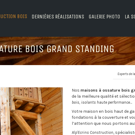
RUCTION BOIS
DERNIÈRES RÉALISATIONS
GALERIE PHOTO
LA S
ATURE BOIS GRAND STANDING
Experts de l
Nos
maisons à ossature bois
g
de la meilleure qualité et sélect
bois, isolants haute performance
…
Votre maison en bois haut de g
fondations à la couverture et vo
l’attention que nous portons a
Alp'Ecrins Construction
, spécialist