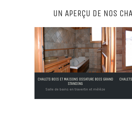
UN APERÇU DE NOS CH
MAISONS OSSATURE BOIS GRAND
CHALETS BOIS ET MAISONS OSSATURE BOIS GRAND
STANDING
STANDING
s en travertin et mélèze
Chambre en chablis brossé