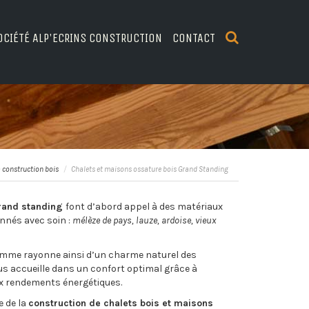
OCIÉTÉ ALP'ECRINS CONSTRUCTION
CONTACT
a construction bois
Chalets et maisons ossature bois Grand Standing
rand standing
font d’abord appel à des matériaux
ionnés avec soin :
mélèze de pays, lauze, ardoise, vieux
amme rayonne ainsi d’un charme naturel des
us accueille dans un confort optimal grâce à
ux rendements énergétiques.
e de la
construction de chalets bois et maisons