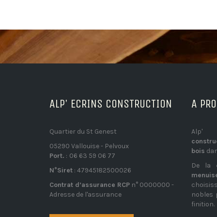
ALP' ECRINS CONSTRUCTION
A PR
Quartier du St Genest
Alp' 
constr
05290 Vallouise - Pelvoux
bois
dan
Port.
:
06 63 59 06 77
De la
N°Siret
: 47945182500026
menuis
Contrat d’assurance RCP
n° 0000000 -
choisi
Adresse de l'assurance
nobles 
finition.