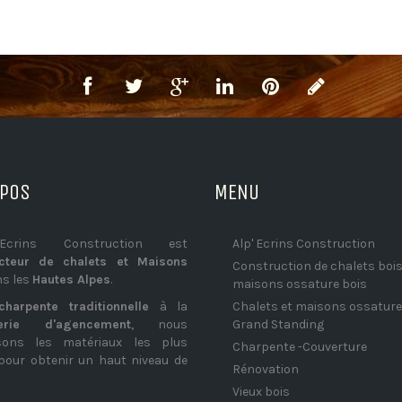
OPOS
MENU
Ecrins Construction est
Alp' Ecrins Construction
ucteur de chalets et Maisons
Construction de chalets bois
s les
Hautes Alpes
.
maisons ossature bois
charpente traditionnelle
à la
Chalets et maisons ossature
erie d'agencement
, nous
Grand Standing
ssons les matériaux les plus
Charpente -Couverture
pour obtenir un haut niveau de
Rénovation
Vieux bois