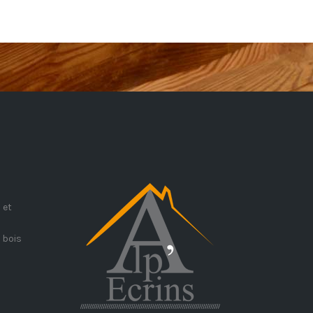
 et
 bois